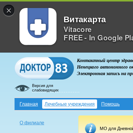
×
Витакарта
Vitacore
FREE - In Google Pl
Контактный центр здрав
Ненецкого автономного о
Электронная запись на п
Версия для
слабовидящих
Главная
Лечебные учреждения
Помощь
О филиале
МО для Дневной