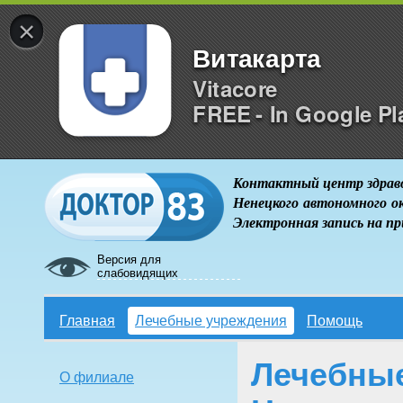
×
Витакарта
Vitacore
FREE - In Google Pl
Контактный центр здрав
Ненецкого автономного о
Электронная запись на п
Версия для
слабовидящих
Главная
Лечебные учреждения
Помощь
Лечебны
О филиале