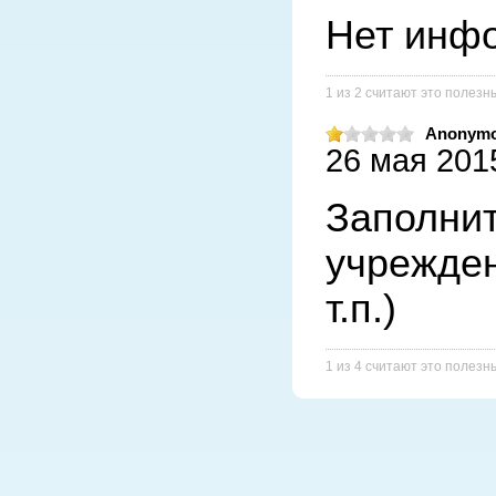
Нет инф
1 из 2 считают это полез
Anonym
26 мая 2015
Заполнит
учрежден
т.п.) 
1 из 4 считают это полез