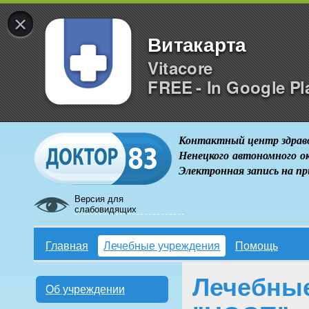
×
Витакарта
Vitacore
FREE - In Google Pl
Контактный центр здрав
Ненецкого автономного о
Электронная запись на п
Версия для
слабовидящих
Главная
Лечебные учреждения
Помощь
Лечебны
Об учреждении