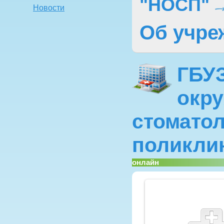
"НОСП"
Новости
Об учре
ГБУ
окр
стоматол
поликли
онлайн