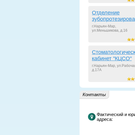
Отделение
зубопротезиров
г.Нарьян-Мар,
ул.Меньшикова, д.16
Стоматологичес
кабинет "КЦСО"
г.Нарьян-Мар, ул.Рабоча
д.17А
Контакты
Фактический и юр
адреса: