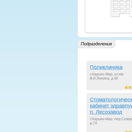
Подразделения
Поликлиника
г.Нарьян-Мар, ул.им
В.И.Ленина, д.46
Стоматологичес
кабинет здравпу
п. Лесозавод
г.Нарьян-Мар, пер.Севе
д.7А