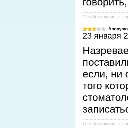
говорить
20 из 20 считают это поле
Anonymo
23 января 2
Назревает
поставил
если, ни 
того кото
стоматол
записать
15 из 15 считают это поле