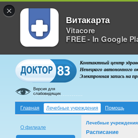
×
Витакарта
Vitacore
FREE - In Google Pl
Контактный центр здрав
Ненецкого автономного о
Электронная запись на п
Версия для
слабовидящих
Главная
Лечебные учреждения
Помощь
Лечебные учреждения
О филиале
Расписание