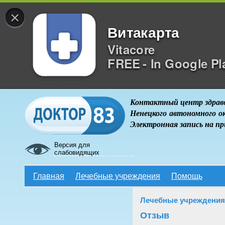
×
Витакарта
Vitacore
FREE - In Google Pl
Контактный центр здрав
Ненецкого автономного о
Электронная запись на п
Версия для
слабовидящих
Главная
Лечебные учреждения
Помощь
Лечебные учреждения
Отзыв