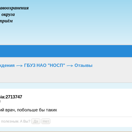
авоохранения
 округа
 приём
ждения
ГБУЗ НАО "НОСП"
Отзывы
sia:2713747
3
й врач, побольше бы таких
то полезным. А Вы?
Да
Нет