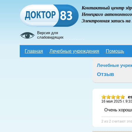
Контактный центр здр
Ненецкого автономного
Электронная запись на
Версия для
слабовидящих
Главная
Лечебные учреждения
Помощь
Лечебные учре
Отзыв
e
16 мая 2025 г. 9:3
Очень хороши
2 из 2 считают э