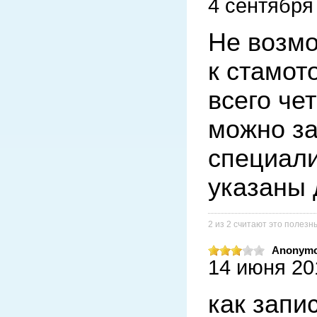
4 сентября 
Не возмо
к стамот
всего че
можно за
специали
указаны 
2 из 2 считают это полез
Anonym
14 июня 201
как запис