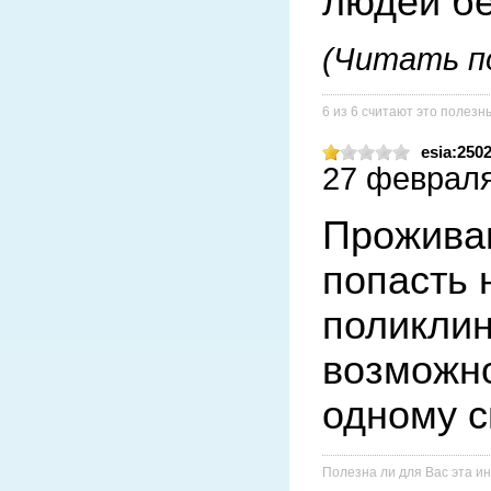
людей бе
(Читать п
6 из 6 считают это полез
esia:250
27 февраля 
Проживаю
попасть н
поликлин
возможно
одному с
Полезна ли для Вас эта 