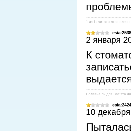
проблем
1 из 1 считают это полез
esia:253
2 января 20
К стомат
записать
выдается
Полезна ли для Вас эта 
esia:242
10 декабря 
Пыталась