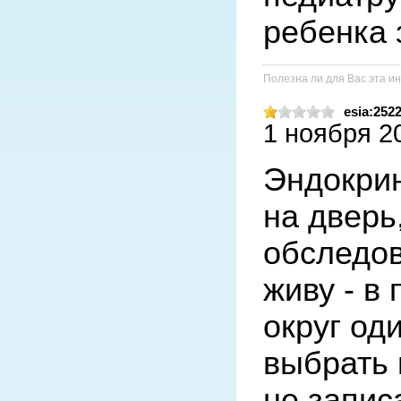
Полезна ли для Вас эта 
esia:252
1 ноября 20
Эндокрин
на дверь
обследов
живу - в 
округ оди
выбрать в
не записа