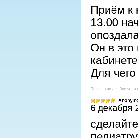
Приём к 
13.00 нач
опоздала 
Он в это
кабинете
Для чего
Полезна ли для Вас эта 
Anonym
6 декабря 2
сделайте
педиатру