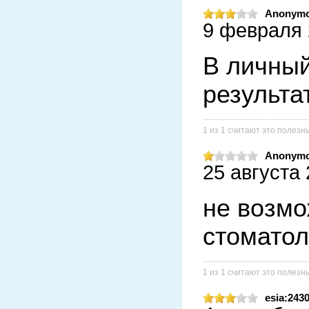
Anonym
9 февраля 2
В личный
результа
1 из 1 считают это полез
Anonym
25 августа 
не возмо
стоматол
1 из 1 считают это полез
esia:243