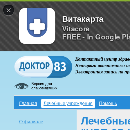
×
Витакарта
Vitacore
FREE - In Google Pl
Контактный центр здрав
Ненецкого автономного о
Электронная запись на п
Версия для
слабовидящих
Главная
Лечебные учреждения
Помощь
Лечебны
О филиале