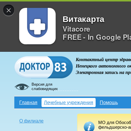
×
Витакарта
Vitacore
FREE - In Google Pl
Контактный центр здрав
Ненецкого автономного о
Электронная запись на п
Версия для
слабовидящих
Главная
Лечебные учреждения
Помощь
О филиале
МО для Обособ
фельдшерско-ак