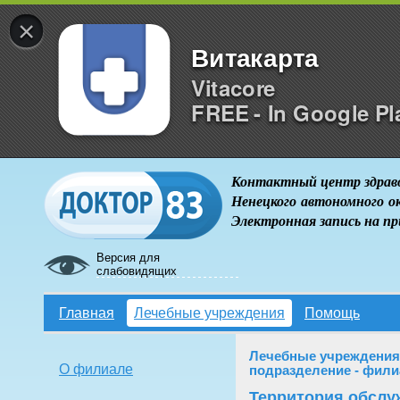
×
Витакарта
Vitacore
FREE - In Google Pl
Контактный центр здрав
Ненецкого автономного о
Электронная запись на п
Версия для
слабовидящих
Главная
Лечебные учреждения
Помощь
Лечебные учреждения
О филиале
подразделение - фил
Территория обслу