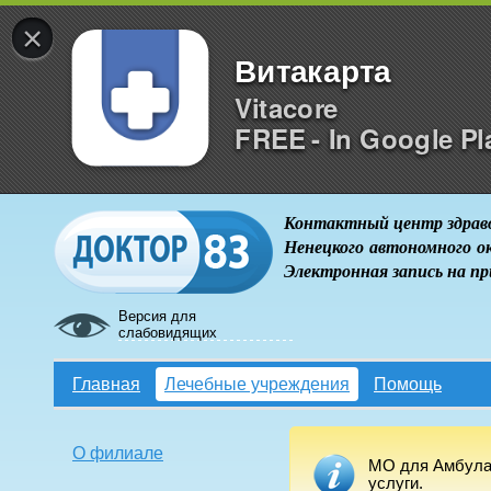
×
Витакарта
Vitacore
FREE - In Google Pl
Контактный центр здрав
Ненецкого автономного о
Электронная запись на п
Версия для
слабовидящих
Главная
Лечебные учреждения
Помощь
О филиале
МО для Амбулат
услуги.