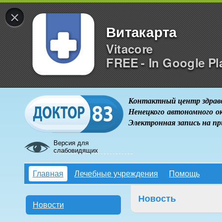
×
Витакарта
Vitacore
FREE - In Google Pl
Контактный центр здрав
Ненецкого автономного о
Электронная запись на п
Версия для
слабовидящих
Главная
Лечебные учреждения
Помощь
Новость
Новости