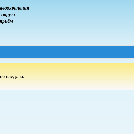
авоохранения
 округа
 приём
не найдена.